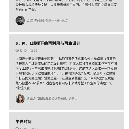
东方”承载人文精神，探索人与自然的关系，将艺术融入日常生活。这一
设计语言根植传统文脉，以多元思维融贯东西，在理性与感性之间寻得安
然自在的平衡。
吴 滨, 无间设计创始人/设计总监
S、M、L规模下的再利用与再生设计
12:10 –
12:55
上海设计盛会迎来重要时刻——福斯特事务所杰出合伙人杨卓贤（该事务
所被誉为全球最成功的建筑设计机构）将深入探讨并阐释其工作室在不同
尺度上践行再生思维与循环策略的实践路径。这是本次大会唯一一场专题
呈现事务所该伦敦项目的环节。1、在“微观尺度”板块，呈现为伦敦建筑
节打造的彩虹之后：骄傲之屋——从诞生到重生；2、“中观尺度”板块聚
焦马德里Ombú项目：适应性再利用与未来就绪型工作空间的典范；3、
“宏观尺度 ...
杨 卓贤, 福斯特建筑设计事务所，合伙人
午休时间
12:55 –
13:40