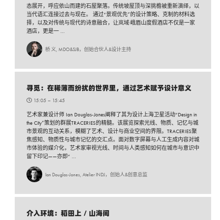
态展开，呼应依山而建的石屋聚落。传统坡屋顶与深挑檐被重新演绎，以
当代语汇连接过去与现在。 通过“景观优先”的设计策略、克制的材料选
择，以及对传统与现代的诗意融合，让岚域·峨眉山度假酒店不仅是一家
酒店，更是一 ...
桥 义, MDO&SJB，创始合伙人&设计主持
寻觅：在稀薄而纷扰的世界里，通过艺术赋予设计意义
15:05 –
15:45
艺术家兼设计师 Ian Douglas-Jones阐释了其为设计上海卫星活动“Design in
the City”策划的群展TRACERIES的精髓。该展览探索光线、物质、记忆与城
市景观的互动关系，模糊了艺术、设计与商业空间的界限。TRACERIES聚
焦感知、物质性与城市记忆的交汇点。面对数字屏幕与人工生成内容对城
市体验的媒介化，艺术家审视光线、时间与人类感知如何在城市与意识中
留下印记——亦即“ ...
Ian Douglas-Jones, Atelier INDJ，创始人&创意总监
介入环境：稻田上 / 山海间