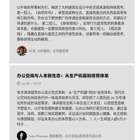
以牛顿的苹果树为引，阐述了大料建筑在设计中的灵感来源和持续思考。
第一招儿，《自然符号》，来营造某种仪式，直接而直白的东西容易带来
吸引和共鸣，符合当下更快更广的传递信息和接受信息的方式，关键在于
传递的是什么。 第二招儿，《身体感知》，反常行为直觉性的刺激着身
体本能，也是建筑一定要现场体验的意义所在。 第三招儿，《观念游
戏》，隐藏在直接与直觉之间的开放性启发，试着带来一些触动或思考，
重新获得生动的敏锐 ...
刘 阳, 大料建筑，主持建筑师
办公空间与人本新生态：从生产机器到培育体系
14:30 –
15:15
本次演讲倡导办公设计范式革新：从“生产机器”转向“培育体系。现代办
公空间在持续迭代中一味追求效率与灵活，却忽视了人类历经 20 万年演
化所形成的深层需求。 演讲提出全新人本生态三大支柱：以感官营造赋
予塑造力，以疗愈氛围构建日常基建，以办公场所打造空间生态。通过温
哥华、深圳、成都三地实践案例，论证设计如何赋能身心健康、自主感知
与情感联结，印证未来办公的本质是以人为本。 1. 人一生将投入超9万小
时于 ...
Tudor Gherman, 盛裕集团，设计总监&首席室内设计师