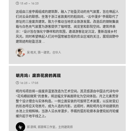
15:45 –
16:25
这组由三座亭阁组成的建筑群，融入了轻盈灵动的充气装置，旨在唤起人
们对云朵的联想。坐落于浙江省敦奥村的稻田间，“云中漫步”亭阁取代了
原址的三座废弃建筑，致力于推动当地农业旅游发展。改造后的钢制集装
箱与白色充气装置为游客提供了咖啡馆、阅览室和影院空间。建筑师表
示：“设计旨在强化宁静祥和的氛围，邀请游客驻足沉淀，重新连接乡村
风光。同时希望唤起人们对中国常被忽视的农业区域的关注，展现田野中
建筑结构轻盈活泼 ...
吴 皓天, 猜一建筑，合伙人
明月坞：废弃花房的再现
16:25 –
17:05
明月坞项目将一座废弃温室改造为艺术空间。其灵感源自中国古代诗句中
“花坞樽前微笑”的意象，将这幅文学画面转化为空间体验。月之元素贯穿
整个设计理念与实体构造。一侧立面安装的可旋转艺术装置，以反射变幻
的形态呼应天穹原月，成为人造的月影。远观时，两轮明月在环绕建筑的
水池上交相辉映。当游人沿水岸漫步，亭阁的弧形轮廓本身便宛如月轮缓
缓升起于地平线之上。
郭 廖辉, 郭廖辉工作室，主持建筑师