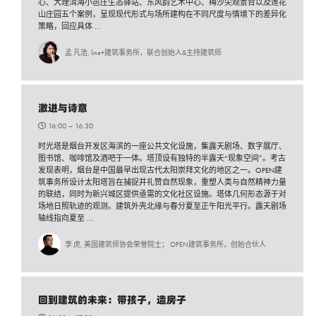
心、大理洱海小邑庄生态驿站、东风韵艺术中心、梅沙尖观景台以及莲花
山庄园五个案例，呈现现代形式与场所建构在不同尺度与情境下的差异化
策略，回应具体 ...
孟 凡浩, line+建筑事务所，联合创始人&主持建筑师
激进与诗意
16:00 –
16:30
时光塔是烟台开发区海滨的一座公共文化设施，集露天剧场、数字展厅、
图书馆、咖啡馆及酒吧于一体。塔顶设有独特的半露天“现象空间”。考古
发现表明，烟台是中国最早出现古代太阳崇拜文化的地区之一。OPEN建
筑事务所设计太阳塔旨在捕捉并礼赞自然现象，重塑人类与自然精神力量
的联结，同时为新兴城区提供亟需的文化社区设施。塔体几何形态源于对
场地日照轨迹的观测。建筑外壳北缘与春分夏至正午阳光平行。露天剧场
轴线指向夏至 ...
李 虎, 美国建筑师协会荣誉院士； OPEN建筑事务所，创始合伙人
回到建筑的未来：带孩子，造房子