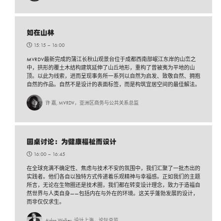
如在山林
15:15 –
16:00
MVRDV最新完成的蒲江长秋山观景台位于成都西南部岷江东岸的山峦之
中，拱形的覆土木结构建筑延伸了山丘地形，重构了曾被夷为平地的山
顶。以此为线索，进而呈现事务所一系列以自然为启发、致敬自然、拥抱
自然的作品。自然不是设计的表面标签，而是构筑宜居空间的最佳解法。
许 嘉, MVRDV，亚洲区商务与公共关系总监
圆桌讨论：为健康福祉而设计
16:00 –
16:45
在全球充满不确定性、焦虑与技术不安的氛围中，我们汇聚了一批杰出的
实践者。他们各自以独特方式传递着乐观精神与幸福感。正如我们的主题
所言，无论在生物圈还是技术圈，我们都在转变设计理念，致力于造福自
然世界与人类自身——包括内在与外在的环境。这关乎蓬勃发展的设计，
而非仅仅求生。
Aidan Walker, 设计上海，论坛总监