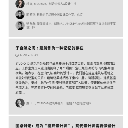
桥 义, MDO&SJB，创始合伙人&设计主持
陈 精华, 科勒厨卫品牌中国设计工作室，总监
徐 晶磊, 慢珊瑚设计，创始人；ANDREW MARTIN国际室内设计全球年度
设计师
于自然之间 : 建筑作为一种记忆的存在
14:00 –
14:45
STUDIO QI建筑事务所的作品主要源于对自然世界、景观与野生动物的回
应。工作室负责人戚山山阐释了两个项目：空山九帖·秦岭与飞茑集·草原
宿集。她表示，在空山九帖·秦岭的设计中，我们旨在建立建筑与场地之
间微妙而轻盈的关系：建筑轻柔地栖息于秦岭山脉，面朝悬崖。建筑基座
微微抬升，秦岭山脉的“气流”穿过建筑底部汇入崖壁，使建筑仿佛悬浮于
气流之上，宛若即将升空的胶囊舱。飞茑集·草原宿集则展现了从传统草
原旅 ...
戚 山山, STUDIO QI建筑事务所，创始人&主持建筑师
圆桌讨论：成为“循环设计师”，现代设计师需要做些什