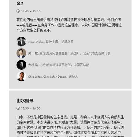
么？
14:45 –
15:30
我们的四位杰出演讲者将探讨如何将循环设计理念付诸实践，他们如何
——或是否——在自身工作中应用这些理念，以及中国设计领域正朝着这
个方向发生怎样的变革。
Aidan Walker, 设计上海，论坛总监
关 一松, 艾伦·麦克阿瑟基金会（英国），北京代表处首席代表
大桥 谕, 扎哈·哈迪德建筑事务所，中国区总裁
Chris Lefteri, Chris Lefteri Design，创始人
山水赋形
15:30 –
16:00
山水，不仅是中国独特的生态基底，更是一种自古以来强调人与自然共生
的空间智慧。本次演讲以“山水赋形”为题，试图探讨在当代建造体系中，
如何将这种“无形”的自然精神转译为可感知、可使用的建筑空间，使传统
的可持续智慧在当下语境中产生回响。演讲将结合丽水古堰画乡艺术中