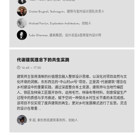
Cristian Brugnoli, Technogym，建筑与室内设计团队负责人
Michael Pawlyn, Exploration Architecture，创始人
Tudor Gherman, 盛裕集团，设计总监&首席室内设计师
代谢建筑理念下的共生实践
16:45 –
17:30
建筑师主张将清晰的价值理念融入整体设计思维，以深化对项目自然与文
化环境的洞察。东形西见的“中山村69号”项目，正是其“代谢建筑”理念在
乡村建设中的重要实践。通过深度整合本土资源，建筑师与当地竹编匠
人、铁匠及柿染工匠展开协作。运用毛竹、柿染布等材料，刻意保留生产
过程中的质感与岁月痕迹，赋予空间一种契合乡村生长节奏的未完成感。
该项目不仅实现了废弃建筑的再生，更对乡村发展模式进行了反思。灵活
的设计在尊重 ...
李 超, 東形西見建筑事务所，创始人