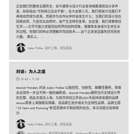
正如我们的整体主题所言，如今建筑与设计行业各领域都涌现出众多声
音，纷纷指出“可持续已远远不够”。在大会第三天，我们将探讨当我们不
再将自然视为资源，而是作为合作伙伴时会发生什么；当我们的设计旨在
回馈自然、乃至优化自然时，会产生怎样的变革。在这里，我们将聚焦仿
生学——它尽可能力求复刻自然界的结构现象，使建筑本身成为生命生长
的过程。但我们同样必须理解并驾驭技术——这个正逐渐显露失控风险的
力量。 事实上， ...
Aidan Walker, 设计上海，论坛总监
对谈：为人之道
10:45 –
11:30
Marcel Wanders 对话 Aidan Walker 以独创性、创新性、颠覆性著称，思维
永远领先一步且不拘一格的幽默感，Marcel Wanders堪称当代全球设计界
的巨擘。他此次造访上海，为其共同创立并自2001年起持续发展的品牌
Moooi首家上海旗舰店揭幕，该品牌正逐步成长为全球性品牌。品牌主题
“25 Years and Promising”彰显其使命才刚启程的信念。本次深度对话将探
讨 ...
Aidan Walker, 设计上海，论坛总监
Marcel Wanders, 荷兰国宝级设计师，Wallpaper 和 Surface 杂志评选为