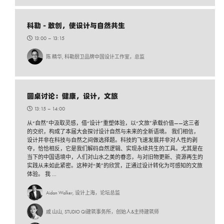
科勒 - 敢创，使设计与自然共生
13:00 –
13:15
陈 精华, 科勒厨卫品牌中国设计工作室，总监
圆桌讨论：健康，设计，文旅
13:15 –
14:00
从“自然”中汲取灵感，借“设计”重塑体验，以“文旅”承载价值——这三者
的交织，构成了本届大会探讨设计自然与未来的全新语境。 我们相信，
设计并非在科技与自然之间做选择题。科技的飞速发展并非对人性的剥
夺，恰恰相反，它是我们解码自然逻辑、实现永续共生的工具。尤其是在
当下的中国语境中，人们对山水之美的眷恋，与对旧物更新、资源再生的
实践从未如此紧密。这种对“美”的欣赏，正通过设计转化为可感知的文旅
体验。 我 ...
Aidan Walker, 设计上海，论坛总监
戚 山山, STUDIO QI建筑事务所，创始人&主持建筑师