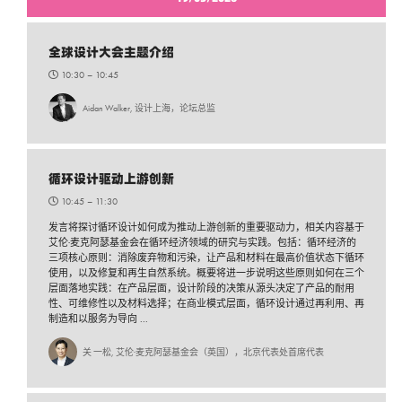
全球设计大会主题介绍
10:30 –
10:45
Aidan Walker, 设计上海，论坛总监
循环设计驱动上游创新
10:45 –
11:30
发言将探讨循环设计如何成为推动上游创新的重要驱动力，相关内容基于
艾伦·麦克阿瑟基金会在循环经济领域的研究与实践。包括：循环经济的
三项核心原则：消除废弃物和污染，让产品和材料在最高价值状态下循环
使用，以及修复和再生自然系统。概要将进一步说明这些原则如何在三个
层面落地实践：在产品层面，设计阶段的决策从源头决定了产品的耐用
性、可维修性以及材料选择；在商业模式层面，循环设计通过再利用、再
制造和以服务为导向 ...
关 一松, 艾伦·麦克阿瑟基金会（英国），北京代表处首席代表