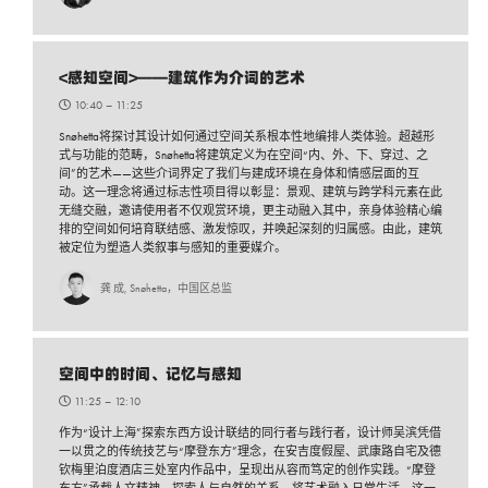
<感知空间>——建筑作为介词的艺术
10:40 –
11:25
Snøhetta将探讨其设计如何通过空间关系根本性地编排人类体验。超越形
式与功能的范畴，Snøhetta将建筑定义为在空间“内、外、下、穿过、之
间”的艺术——这些介词界定了我们与建成环境在身体和情感层面的互
动。这一理念将通过标志性项目得以彰显：景观、建筑与跨学科元素在此
无缝交融，邀请使用者不仅观赏环境，更主动融入其中，亲身体验精心编
排的空间如何培育联结感、激发惊叹，并唤起深刻的归属感。由此，建筑
被定位为塑造人类叙事与感知的重要媒介。
龚 成, Snøhetta，中国区总监
空间中的时间、记忆与感知
11:25 –
12:10
作为“设计上海”探索东西方设计联结的同行者与践行者，设计师吴滨凭借
一以贯之的传统技艺与“摩登东方”理念，在安吉度假屋、武康路自宅及德
钦梅里泊度酒店三处室内作品中，呈现出从容而笃定的创作实践。“摩登