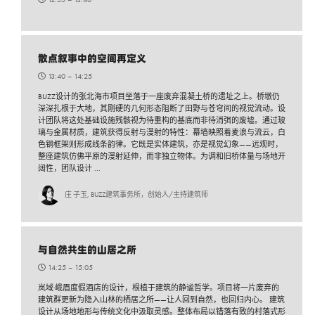
散点叙事中的空间再定义
13:40 –
14:25
BUZZ设计的张北海市项目坐落于一座废弃混凝土桥的遗址之上。桥墩仍
深深扎根于大地，其刚硬的几何形态阻断了田野与苍穹间的视觉流动。设
计团队将这处基础设施残骸视为待重构的基底而非待消弭的废墟。通过玻
璃与金属材质，建筑获得反射与漫射的特性：幕墙映照着麦浪与流云，白
色钢框架则形成线条韵律。它既是实体建筑，亦是视觉幻象——远观时，
整座建筑仿佛平原的漫射延伸，而非独立物体。为调和旧桥体量与场地开
阔性，团队设计 ...
庄 子玉, BUZZ建筑事务所，创始人/主持建筑师
与自然共生的山居之所
14:25 –
15:05
岚域·峨眉度假酒店的设计，根植于建筑的静谧哲学。项目将一片废弃的
建筑群更新为隐入山林的栖居之所——让人回到自然，也回归内心。 建筑
设计从场地地形与传统文化中汲取灵感。整体布局以错落有致的村落式形