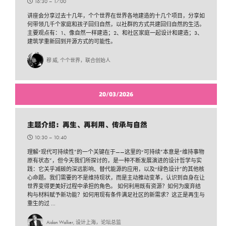
16:30 –
17:00
讲座会分享过去十几年，个个世界在世界各地建造的十几个项目，分享如
何带领几千个家庭和孩子回归自然，以社群的方式共建回归自然的生活。
主要观点有：1、像自然一样建造；2、和社区家庭一起设计和建造；3、
建筑学重新回到开源方式的可能性。
穆 威, 个个世界，联合创始人
20/03/2026
主题介绍：再生、再利用、传承与自然
10:30 –
10:40
理解“现代可持续性”的一个关键在于——这里的“可持续”本意是“维持事物
原有状态”，但今天我们所探讨的，是一种不断发展演进的设计哲学与实
践：它关乎减碳的深远影响、替代能源的应用，以及“绿色设计”的其他核
心命题。我们需要的不是维持现状，而是主动推动变革，认识到自身在让
世界变得更美好过程中承担的角色。 如何利用既有资源？如何为废弃结
构与材料赋予新功能？如何用现有条件满足社区的新需求？这正是再生与
重生的过 ...
Aidan Walker, 设计上海，论坛总监