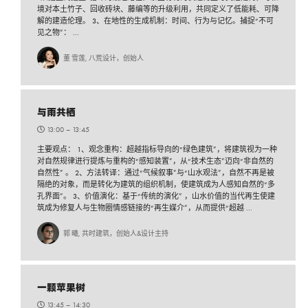
境对本土竹子、回收砖块、藤编等的升级利用，共同定义了低能耗、可降
解的建造伦理。 3、在地性的生成机制：时间、行为与记忆。捕捉“不可
见之物”： ...
董 雪莲, 八荒设计，创始人
与雨共栖
13:00 –
13:45
主要观点： 1、观念重构：超越指标导向的“绿色建筑”，将建筑视为一种
对自然规律进行提炼与重构的“感知装置”，从“技术生态”迈向“非自然的
自然性” 。 2、方法转译：通过“气候叙事”与“山水观法”，自然不再是被
隔绝的对象，而是转化为建筑的组织机制，使建筑成为人感知自然的“多
孔界面”。 3、价值演化：基于“传统的演化” ，山水价值的当代再生使建
筑成为修复人与生物圈情感链接的“再生媒介”，从而提供“超越 ...
郭 曦, 共时建筑，创始人&设计主持
一颗苹果树
13:45 –
14:30