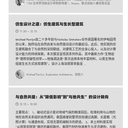
“100 位世界顶级设计师和影响者”，Moooi，联合创始人兼创意总监
仿生设计之道：仿生建筑与生长型建筑
11:30 –
12:15
Michael Pawlyn自二十多年前与Nicholas Grimshaw合作英国著名的伊甸园项
目以来，始终站在自然启发与自然驱动设计的最前沿。此后，他实践的仿
生建筑融合了与自然的深刻联结、对建筑工艺的全身心投入，以及对计算
设计能力的持续探索。本次展览呈现其系列作品，其中最新力作“生物岩
亭”堪称突破性创举——他强调这是“首次运用本地丰富材料，以类生物自
组装生长方式培育建筑”。设计上海深感荣幸能呈 ...
Michael Pawlyn, Exploration Architecture，创始人
与自然共建：从"降低影响"到"与地共生”的设计转向
12:15 –
13:00
主要观点： 1、被动式设计是对地域气候的精准回应。松境利用与山地的
地形自然关系组织自然通风；泰国悬崖别墅项目则通过高脚、长屋檐（光
照计算）与通透布局，实现无需机械制冷的舒适。 2、本土材料是实现
“从摇篮到摇篮”循环的最短路径。泰国竹材的快速再生与灵活建构，与松