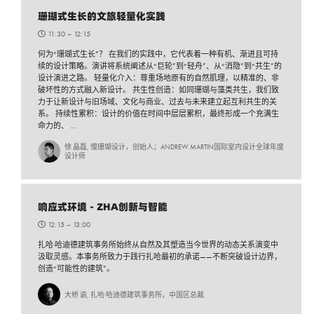
珊瑚式生长的文旅轻量化实践
11:30 –
12:15
何为“珊瑚式生长”？ 在我们的实践中，它代表着一种有机、渐进且可持
续的设计策略。演讲将系统阐述从“巨轮”到“轻舟”、从“消隐”到“共生”的
设计演进之路。 轻量化介入：尊重场地原有的自然肌理，以精准的、非
破坏性的方式融入新设计。 共生性创造：如同珊瑚与藻类共生，我们致
力于让新设计与旧场域、文化与商业、过去与未来建立起互利共生的关
系。 持续性累积：设计的价值在时间中层层累积，最终形成一个充满生
命力的、 ...
徐 晶磊, 慢珊瑚设计，创始人；ANDREW MARTIN国际室内设计全球年度
设计师
响应式环境 - ZHA创新与智能
12:15 –
13:00
扎哈·哈迪德建筑事务所始终从自然及其塑造当今世界的动态关系演变中
汲取灵感。本事务所致力于践行扎哈最初的承诺——不断突破设计边界，
创造“可能性的建筑”。
大桥 谕, 扎哈·哈迪德建筑事务所，中国区总裁