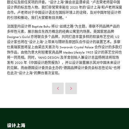
题论坛及担任奖项的评委。“设计上海”展会总监谭卓说: “卢志荣老师是中国
设计界的标志性人物，我们非常荣幸能在 2020 年的‘设计上海’和卢老师深度
合作。卢老师对于中国设计语言在国际环境上的诠释，及对中国年轻设计师
的引领和推动，我们大家都有目共睹。”
法国室内设计师 Baptiste Bohu 将以“丝绸之路”为主题，串联不同品牌产品的
多样性元素，展示融合东西方概念的经典公寓室内场景。英国家居品牌
Designer’s Guild 亦将联合多个品牌，共同打造丰富多样的软装布艺空间; U2
设计家也将在“设计上海”上带来与隈研吾原团队合作设计的装置艺术。多摩
仕奥瑞家居将呈上由梁志天首次与 Swarovski Crystal Palace 合作设计的多款灯
饰作品，由他为意大利轻奢家具品牌 Medea Lifestyle 1905 设计的茶艺空间也
将一同亮相。同时，YANG DESIGN 及羊舍创始人兼设计总监杨明洁将现场
发布 2020 年《中国设计趋势报告》，并以设计装置展示其对中国未来设计
的见解。而由德国设计委员会主办的“德国品牌设计委员会标志性论坛”也将
在此次“设计上海”的舞台首次呈现。
设计上海