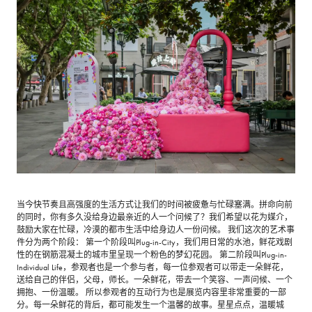
当今快节奏且高强度的生活方式让我们的时间被疲惫与忙碌塞满。拼命向前
的同时，你有多久没给身边最亲近的人一个问候了？我们希望以花为媒介，
鼓励大家在忙碌，冷漠的都市生活中给身边人一份问候。 我们这次的艺术事
件分为两个阶段： 第一个阶段叫Plug-in-City，我们用日常的水池，鲜花戏剧
性的在钢筋混凝土的城市里呈现一个粉色的梦幻花园。 第二阶段叫Plug-in-
Individual Life，参观者也是一个参与者，每一位参观者可以带走一朵鲜花，
送给自己的伴侣，父母，师长。一朵鲜花，带去一个笑容、一声问候、一个
拥抱、一份温暖。 所以参观者的互动行为也是展览内容里非常重要的一部
分。每一朵鲜花的背后，都可能发生一个温馨的故事。星星点点，温暖城