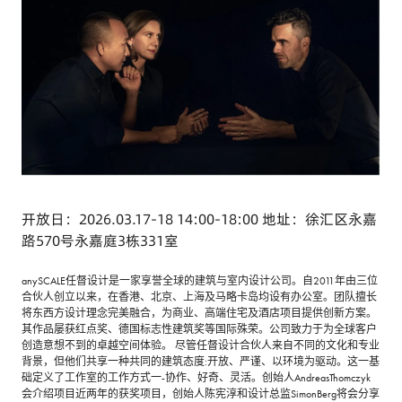
开放日：2026.03.17-18 14:00-18:00 地址：徐汇区永嘉
路570号永嘉庭3栋331室
anySCALE任督设计是一家享誉全球的建筑与室内设计公司。自2011年由三位
合伙人创立以来，在香港、北京、上海及马略卡岛均设有办公室。团队擅长
将东西方设计理念完美融合，为商业、高端住宅及酒店项目提供创新方案。
其作品屡获红点奖、德国标志性建筑奖等国际殊荣。公司致力于为全球客户
创造意想不到的卓越空间体验。 尽管任督设计合伙人来自不同的文化和专业
背景，但他们共享一种共同的建筑态度:开放、严谨、以环境为驱动。这一基
础定义了工作室的工作方式一-协作、好奇、灵活。创始人AndreasThomczyk
会介绍项目近两年的获奖项目，创始人陈宪淳和设计总监SimonBerg将会分享