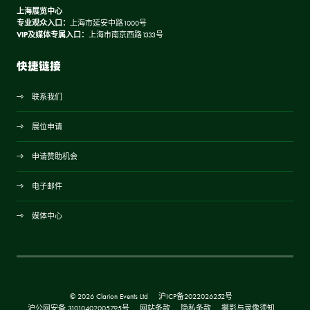
上海展览中心
专业观众入口：
上海市延安中路1000号
VIP及媒体专属入口：
上海市南京西路1333号
快捷链接
联系我们
展位申请
申请赞助机会
电子邮件
媒体中心
© 2026 Clarion Events Ltd
沪ICP备2022026252号
沪公网安备 31010402005795号
网站条款
隐私条款
摄影与录像须知