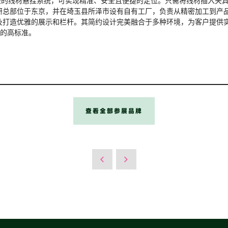
先进的线材悬挂系统，可实现精准、安全且便捷的定位。只需将线材插入夹
研总部位于东京，并在埼玉县所泽市设有自有工厂，负责从精密加工到产
及打造优雅的展示和栏杆。其简约设计完美融合于多种环境，为客户提供实用
域的高标准。
查看全部参展品牌