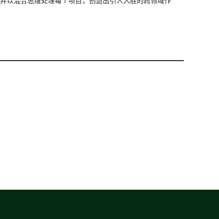
闻名，并以混合思维处理每个项目，创造出引人入胜的跨领域作