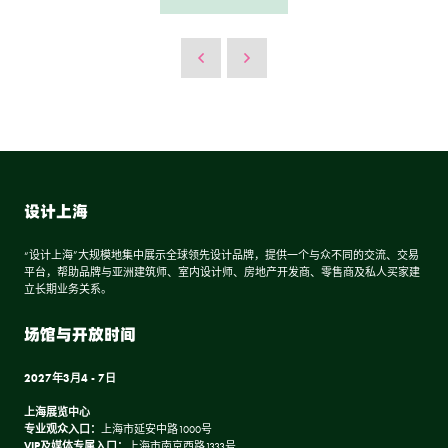
设计上海
“设计上海”大规模地集中展示全球领先设计品牌，提供一个与众不同的交流、交易
平台，帮助品牌与亚洲建筑师、室内设计师、房地产开发商、零售商及私人买家建
立长期业务关系。
场馆与开放时间
2027年3月4 - 7日
上海展览中心
专业观众入口：
上海市延安中路1000号
VIP及媒体专属入口：
上海市南京西路1333号