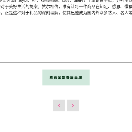
名源自Joyful、Art、Remember、Love、Life的五个单词首字
种对于美好生活的提案。赞尔相信，唯有让每一件商品在知足、感恩、惜
盼。正是这种对于礼品的深刻理解，使其迅速成为国内外众多艺人、名人
查看全部参展品牌