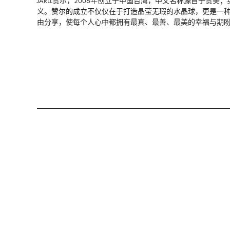
JARLL赞尔，2006年创立于中国台湾，中文名称源自于赞美；英文
义。赞尔的成立不仅仅在于打造晶莹无瑕的水晶球，更是一
由分享，使每个人心中都拥有最真、最善、最美的幸福与期