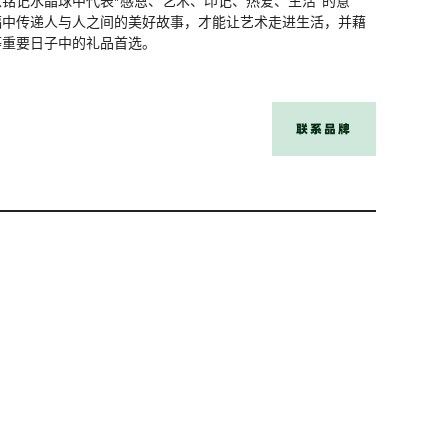
母，分别用以铭记水晶球中代表“感恩、艺术、印记、热爱、生活”的意
福中传递人与人之间的美好故事，才能让艺术走进生活，并藉
等重要日子中的礼品首选。
联系品牌