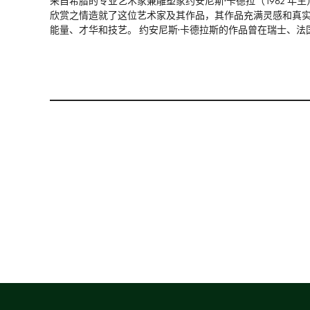
来自希腊的专业艺术家兼雕塑家约安尼斯·卡德拉（1962 
欣赏之情造就了这位艺术家及其作品，其作品充满灵感和真
能量、才华和技艺。 约安尼斯·卡德拉斯的作品曾在瑞士、