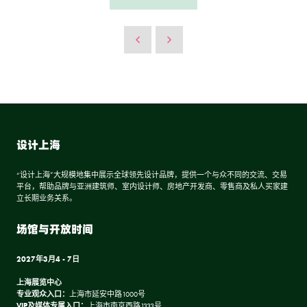
设计上海
“设计上海”大规模地集中展示全球领先设计品牌，提供一个与众不同的交流、交易
平台，帮助品牌与亚洲建筑师、室内设计师、房地产开发商、零售商及私人买家建
立长期业务关系。
场馆与开放时间
2027年3月4 - 7日
上海展览中心
专业观众入口：
上海市延安中路1000号
VIP及媒体专属入口：
上海市南京西路1333号