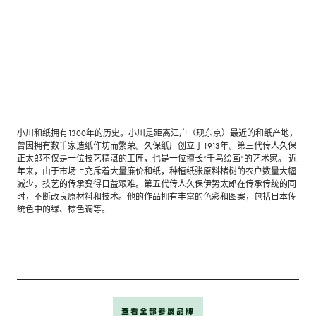
小川和纸拥有1300年的历史。小川是距离江户（现东京）最近的和纸产地，
曾因拥有数千家造纸作坊而繁荣。久保纸厂创立于1913年。第三代传人久保
正太郎不仅是一位技艺精湛的工匠，也是一位擅长“千鸟绘画”的艺术家。 近
年来，由于市场上充斥着大量廉价和纸，种植纸张原料楮树的农户数量大幅
减少，技艺的传承变得日益艰难。第五代传人久保伊势太郎在传承传统的同
时，不断改良原材料和技术。他的作品拥有丰富的色彩和图案，包括日本传
统色中的绿、棕色调等。
查看全部参展品牌