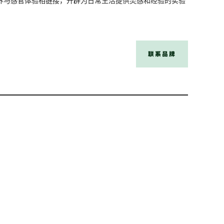
世界与感官体验相链接，开辟为日常生活提供灵感和经验的实验
联系品牌