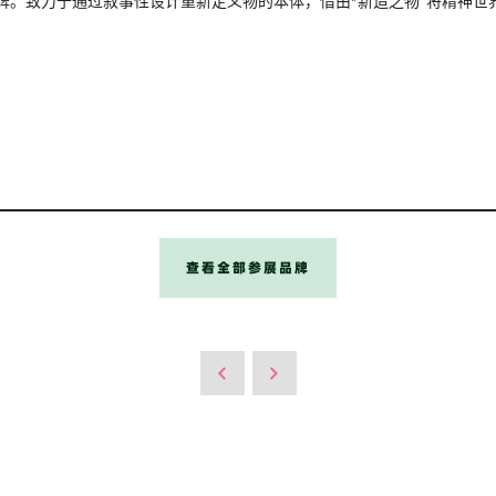
品牌。致力于通过叙事性设计重新定义物的本体，借由“新造之物”将精神
查看全部参展品牌