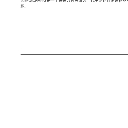
炁场QICHANG是一个将东方哲思融入当代生活的日常造物
场。