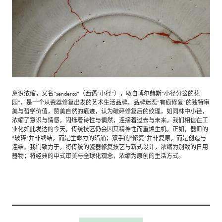
意识浓缩，又名“senderos”（西语“小径”），取自博尔赫斯“小径分岔的花
园”，是一个从瓷器修复出发的艺术生活品牌。品牌迷恋“有痕修复”的独特审
美与哲学价值，赞美自然的痕迹，认为破碎修复后的纹理，如同林中小径，
浓缩了意识与情感，闪烁着诗性与偶然，连接着过去与未来。我们相信在工
业化如此发达的今天，传统技艺仍会因其精神性而重焕生机。正如，器皿的
“破碎”并非终结，而是生命力的暗涌；双手的“修复”并非复原，而是创造与
连结。我们致力于，将传统的瓷器修复技艺与新式设计，浓缩为别致的日用
器物；将经典的中式审美与全球化观念，浓缩为原创的生活方式。