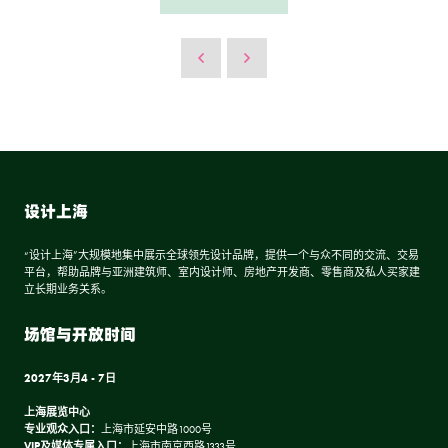
设计上海
“设计上海”大规模地集中展示全球领先设计品牌，提供一个与众不同的交流、交易
平台，帮助品牌与亚洲建筑师、室内设计师、房地产开发商、零售商及私人买家建
立长期业务关系。
场馆与开放时间
2027年3月4 - 7日
上海展览中心
专业观众入口：
上海市延安中路1000号
VIP及媒体专属入口：
上海市南京西路1333号