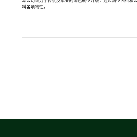
本公司致力于传统皮革业的绿色转型升级，通过新型面料和
料各项物性。