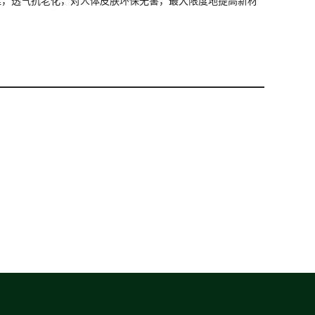
佳，透气抗老化，对人体皮肤环保无害，最大限度地提高新材