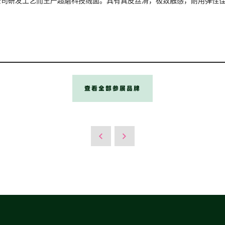
公司研发工艺而生产超磨科技绒面。具有真皮丝滑，极致触感，耐用弹性
查看全部参展品牌