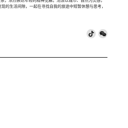
关系，浓烈表达年轻的精神见解。沏派以城市、自然为灵感，
发现的生活间隙，一起在寻找自我的旅途中短暂休憩与思考，