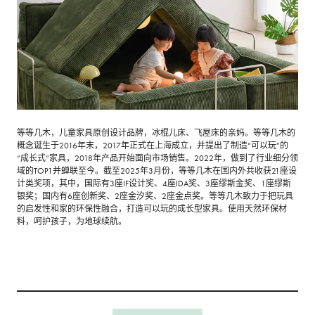
等等几木，儿童家具原创设计品牌，冰棍儿床、飞屋床的亲妈。等等几木的
概念诞生于2016年末，2017年正式在上海成立，并提出了制造“可以玩”的
“成长式”家具，2018年产品开始面向市场销售。2022年，做到了行业细分领
域的TOP1并蝉联至今。截至2025年3月份，等等几木在国内外共收获21座设
计类奖项，其中，国际有3座IF设计奖、4座IDA奖、3座缪斯金奖、1座缪斯
银奖；国内有6座创新奖、2座金汐奖、2座金点奖。等等几木致力于把玩具
的启发性和家的环保性融合，打造可以玩的成长型家具。使用天然环保材
料，呵护孩子，为地球续航。