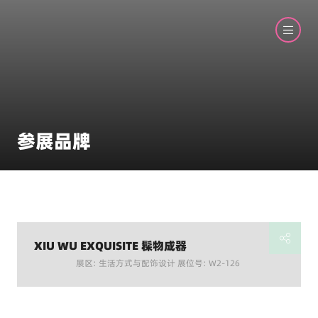
参展品牌
XIU WU EXQUISITE 髹物成器
展区: 生活方式与配饰设计 展位号: W2-126