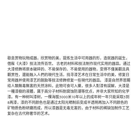
歇息赏物玩物成器，欣赏物的美，提炼生活中可用器的形，造就器的誕生，
借髹《大漆》技法流传百世。 古老的材料和技法制作现代实用的器皿。通过
大漆修飾将原本破碎的、不易保存的、不易使用的器物，变得不僅美觀且具
觀赏性，還能融入人們的現代生活，找寻漆艺术在日常生活中的美，修复日
常用器并使用漆艺的脱胎等技法修飾修复一些現代的器皿。 漆是自然界恩賜
给人類無毒無害的天然涂料，此物可食可入藥，很多人對漆有誤解，大漆是
一種漆樹的液體，属于高分子材料耐腐蚀防潮等优点，并非大家所知的化学
漆。有一种树叫漆树，一棵海拔5000米10年以上的成年树一年只能采取5到
8两漆，漆的不同颜色也是通过太阳光晒制后变成半透明再加入不同颜色的
矿物质色粉研磨而成，所以漆器是无毒无害的，由于材料的稀缺加制作工艺
复杂在古代称奢华的艺术。