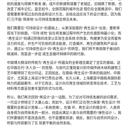
前的速度与规模不断发 展，成片的新建筑填塞了老城区，旧城换了新貌，也
改变了城市记忆。直至如今，全国范围的城市化进 程仍在全面推进中，我们
亟需重新审视过去的改造和设计方法，总结出适应当下的设计理念，因为我
们 已不能“简单地”从可持续发展理念预见未来。
我们需要在“可持续设计”的基础上，从更深层面的“再生设计”出发，重新审
视当下的局面。“可持 续性”旨在将发展过程中所产生的负面影响最小化；而
“再生设计”则通过积极的改变以实现生态系统 的恢复，构建更为安全而富有
活力的社区，并生产可负担的清洁能源，打造循环、再生的建筑和产品设
计。通过从“可持续性设计”向“再生设计”的转型，我们将不再局限于被动的
碳减排，而是进一步促 成生态循环网络中的碳代谢。
中国博大精深的传统为“再生设计”所蕴含的全新理念奠定了坚实的基础，这
在中国古代“天人合一” 的思想、与现代正蓬勃复兴的中国传统木结构建筑工
艺中都得到了充分印证。正因如此，在面临“再生设计”带来的挑战时，中国
设计，尤其是上海设计早已势在必得。长久以来，上海都是中国极具国际影
响力的超级都市，对于它而言，设计向可再生领域的转变将在技术、工艺与
材料等方面呈现更丰富的形式与应用。
所以，我们再次回到“再设计”这一话题。为了应对可持续发展的迫切需求，
一代设计师倾注了大量心血；而如今，设计师们正在努力探索“再生设计”所
需要的全新设计思维——“系统思维”。在循 环、再生设计的理念中，人类将
自身视为自然体系的一部分，创造出满足人类与自然需要的“弹性设计 “。我
们所要做的不是改造自然，也不是攫取资源；相反，我们与自然共同设计，
所取与所获都为了实 现更平衡的自然系统。