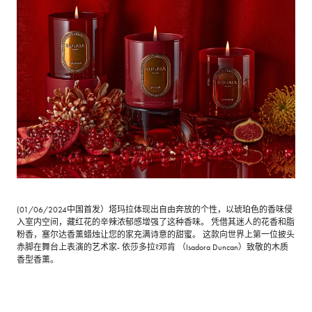
(01/06/2024中国首发）塔玛拉体现出自由奔放的个性，以琥珀色的香味侵
入室内空间，藏红花的辛辣浓郁感增强了这种香味。 凭借其迷人的花香和脂
粉香，塞尔达香薰蜡烛让您的家充满诗意的甜蜜。 这款向世界上第一位披头
赤脚在舞台上表演的艺术家- 依莎多拉?邓肯 （Isadora Duncan）致敬的木质
香型香薰。