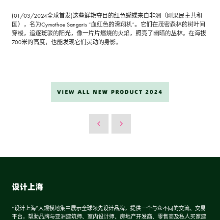
(01/03/2024全球首发)这些鲜艳夺目的红色蝴蝶来自非洲（刚果民主共和
国），名为Cymothoe Sangaris “血红色的滑翔机”。它们在茂密森林的树叶间
穿梭，追逐斑驳的阳光，像一片片燃烧的火焰，照亮了幽暗的丛林。在海拔
700米的高度，也能发现它们灵动的身影。
VIEW ALL NEW PRODUCT 2024
设计上海
“设计上海”大规模地集中展示全球领先设计品牌，提供一个与众不同的交流、交易
平台，帮助品牌与亚洲建筑师、室内设计师、房地产开发商、零售商及私人买家建