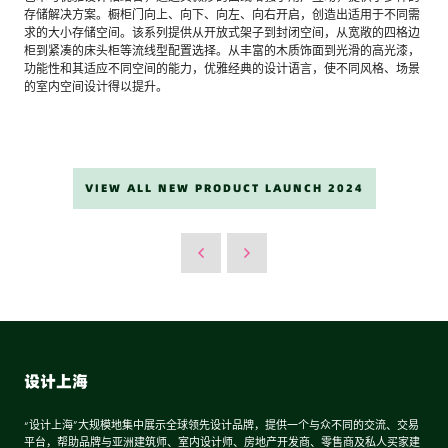
存储解决方案。橱柜门向上、向下、向左、向右开启，创造出适用于不同需
求的大小存储空间。该系列提供从开放式架子到封闭空间，从宽敞的四格边
柜到紧凑的床头柜等流线型配置选择。从丰富的木质饰面到光滑的高光漆，
功能性和其适应不同空间的能力，优雅经典的设计语言，使不同风格、场景
的室内空间设计得以提升。
VIEW ALL NEW PRODUCT LAUNCH 2024
设计上海
“设计上海”大规模地集中展示全球领先设计品牌，提供一个与众不同的交流、交易
平台，帮助品牌与亚洲建筑师、室内设计师、房地产开发商、零售商及私人买家建