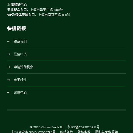
上海展览中心
专业观众入口：
上海市延安中路1000号
VIP及媒体专属入口：
上海市南京西路1333号
快捷链接
联系我们
展位申请
申请赞助机会
电子邮件
媒体中心
© 2026 Clarion Events Ltd
沪ICP备2022026252号
沪公网安备 31010402005795号
网站条款
隐私条款
摄影与录像须知