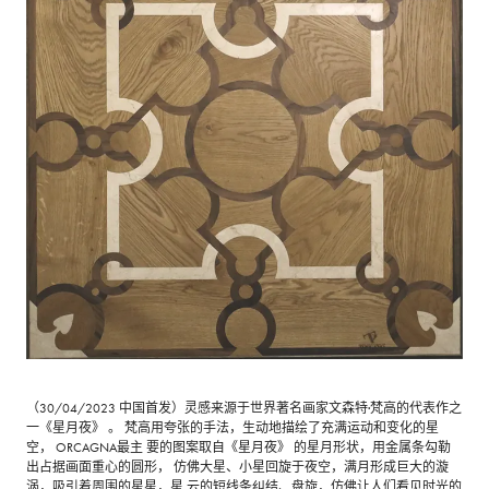
（30/04/2023 中国首发）灵感来源于世界著名画家文森特·梵高的代表作之
一《星月夜》 。 梵高用夸张的手法，生动地描绘了充满运动和变化的星
空， ORCAGNA最主 要的图案取自《星月夜》 的星月形状，用金属条勾勒
出占据画面重心的圆形， 仿佛大星、小星回旋于夜空，满月形成巨大的漩
涡，吸引着周围的星星，星 云的短线条纠结、盘旋，仿佛让人们看见时光的