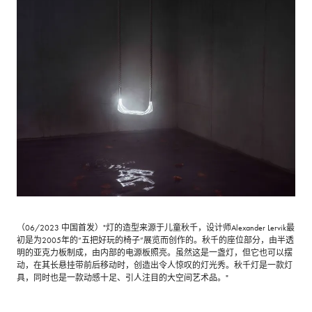
（06/2023 中国首发）"灯的造型来源于儿童秋千，设计师Alexander Lervik最
初是为2005年的“五把好玩的椅子”展览而创作的。秋千的座位部分，由半透
明的亚克力板制成，由内部的电源板照亮。虽然这是一盏灯，但它也可以摆
动，在其长悬挂带前后移动时，创造出令人惊叹的灯光秀。秋千灯是一款灯
具，同时也是一款动感十足、引人注目的大空间艺术品。"