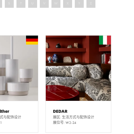
S
T
U
V
W
X
Y
Z
lther
DEDAR
方式与配饰设计
展区: 生活方式与配饰设计
1
展位号: W2-24