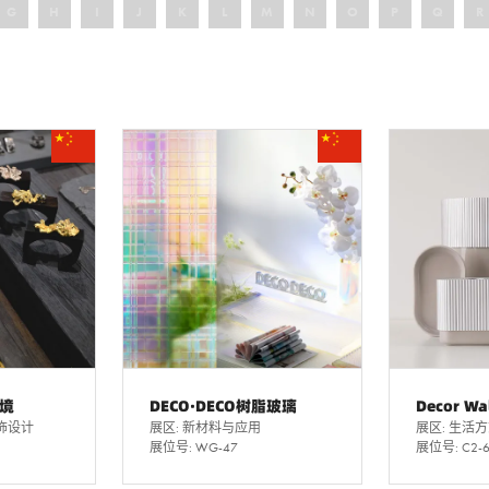
G
H
I
J
K
L
M
N
O
P
Q
R
黎境
DECO·DECO树脂玻璃
Decor Wa
饰设计
展区: 新材料与应用
展区: 生活
展位号: WG-47
展位号: C2-6