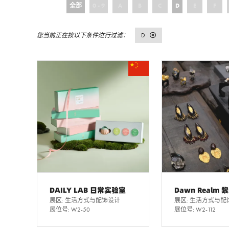
全部
0 - 9
A
B
C
D
E
F
D
DAILY LAB 日常实验室
Dawn Realm 
展区: 生活方式与配饰设计
展区: 生活方式与配
展位号: W2-50
展位号: W2-112