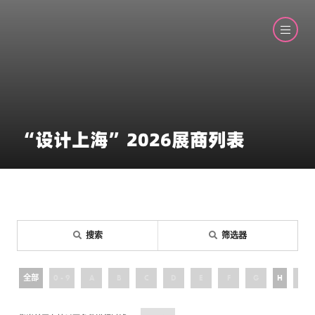
“设计上海”2026展商列表
搜索
筛选器
全部
0 - 9
A
B
C
D
E
F
G
H
I