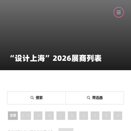
“设计上海”2026展商列表
搜索
筛选器
全部
0 - 9
A
B
C
D
E
F
G
H
I