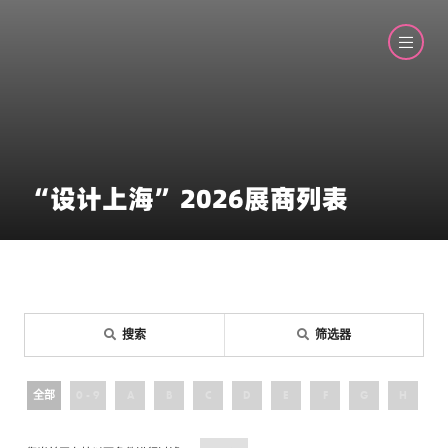
“设计上海”2026展商列表
搜索
筛选器
全部
0 - 9
A
B
C
D
E
F
G
H
I