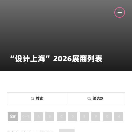
“设计上海”2026展商列表
搜索
筛选器
全部
0 - 9
A
B
C
D
E
F
G
H
I