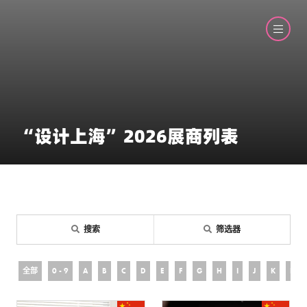
“设计上海”2026展商列表
搜索
筛选器
全部
0 - 9
A
B
C
D
E
F
G
H
I
J
K
L