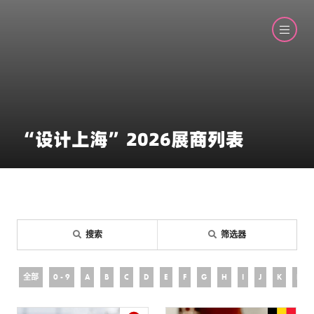
“设计上海”2026展商列表
搜索
筛选器
全部
0 - 9
A
B
C
D
E
F
G
H
I
J
K
L