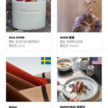
BOA HOME
BOEN 博恩
展区: 生活方式与配饰设计
展区: 新材料与应用
展位号: C2-61
展位号: WG-69
Bolon
BOMSHBEE 邦舒比