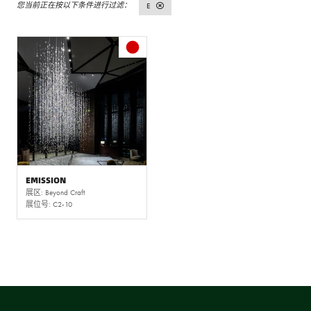
E
EMISSION
展区: Beyond Craft
展位号: C2-10