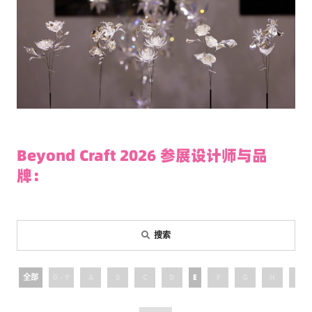
Beyond Craft 2026 参展设计师与品
牌：
搜索
全部
0 - 9
A
B
C
D
E
F
G
H
I