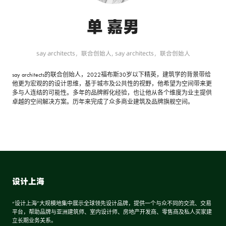
单 嘉男
say architects，联合创始人,
say architects，联合创始人
say architects的联合创始人，2022福布斯30岁以下精英，建筑学的背景带给
他更为宏观的的设计思维，基于城市及公共性的视野，他希望为空间带来更
多与人连结的可能性。多年的品牌孵化经验，也让他从各个维度为业主提供
卓越的空间解决方案。历年来完成了众多商业建筑及品牌旗舰空间。
设计上海
“设计上海”大规模地集中展示全球领先设计品牌，提供一个与众不同的交流、交易
平台，帮助品牌与亚洲建筑师、室内设计师、房地产开发商、零售商及私人买家建
立长期业务关系。