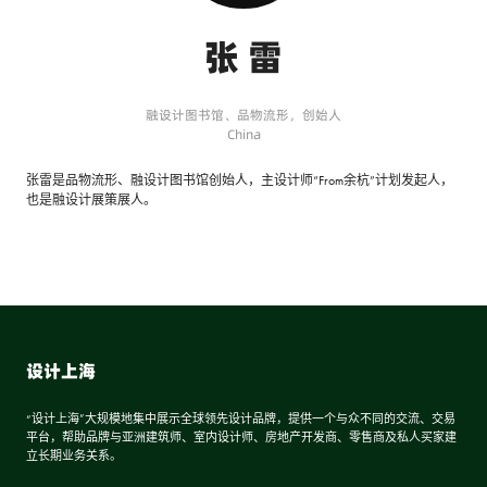
张 雷
融设计图书馆、品物流形，创始人
China
张雷是品物流形、融设计图书馆创始人，主设计师“From余杭”计划发起人，
也是融设计展策展人。
设计上海
“设计上海”大规模地集中展示全球领先设计品牌，提供一个与众不同的交流、交易
平台，帮助品牌与亚洲建筑师、室内设计师、房地产开发商、零售商及私人买家建
立长期业务关系。