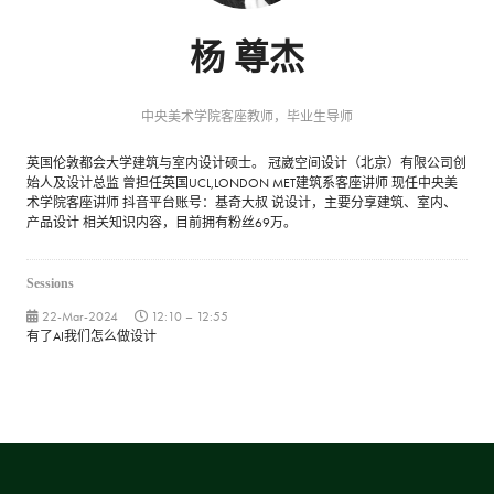
杨 尊杰
中央美术学院客座教师，毕业生导师
英国伦敦都会大学建筑与室内设计硕士。 冠崴空间设计（北京）有限公司创
始人及设计总监 曾担任英国UCL,LONDON MET建筑系客座讲师 现任中央美
术学院客座讲师 抖音平台账号：基奇大叔 说设计，主要分享建筑、室内、
产品设计 相关知识内容，目前拥有粉丝69万。
Sessions
22-Mar-2024
12:10 – 12:55
有了AI我们怎么做设计