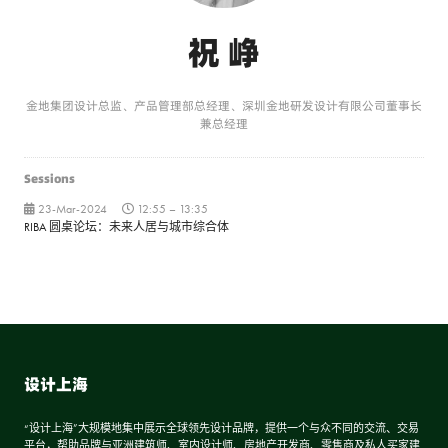
祝 峥
金地集团设计总监、产品管理部总经理、深圳金地研发设计有限公司董事长
兼总经理
Sessions
23-Mar-2024
12:55 – 13:35
RIBA 圆桌论坛：未来人居与城市综合体
设计上海
“设计上海”大规模地集中展示全球领先设计品牌，提供一个与众不同的交流、交易
平台，帮助品牌与亚洲建筑师、室内设计师、房地产开发商、零售商及私人买家建