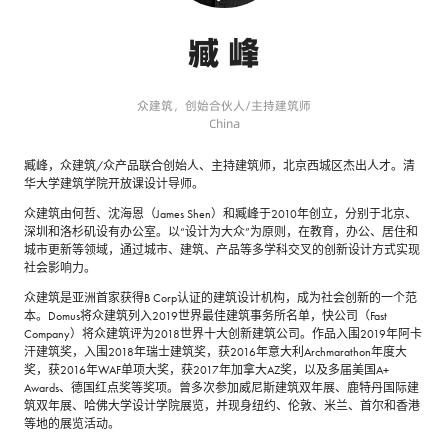
臧 峰
众建筑，创始合伙人/主持建筑师
China
臧峰，众建筑/众产品联合创始人、主持建筑师，北京西城区杰出人才。清
华大学建筑学院开放课设计导师。
众建筑由何哲、沈海恩（James Shen）和臧峰于2010年创立，分别于北京、
深圳和洛杉矶设有办公室。以“设计为大众”为原则，在教育，办公、居住和
城市更新等领域，通过城市、建筑、产品等多学科交叉的创新设计方式实现
社会影响力。
众建筑是亚洲首家获得B Corp认证的建筑设计机构，成为社会创新的一个范
本。Domus将众建筑列入2019世界最佳建筑事务所名单，快公司（Fast
Company）将众建筑评为2018世界十大创新建筑公司。作品入围2019年阿卡
汗建筑奖，入围2018年瑞士建筑奖，获2016年意大利Archmarathon年度大
奖，获2016年WAF单项大奖，获2017年加拿大AZ奖，以及多届美国A+
Awards、德国红点奖等奖项。曾多次参加威尼斯建筑双年展、鹿特丹国际建
筑双年展、哈佛大学设计学院展览，并现身纽约、伦敦、米兰、首尔和香港
等地的展览活动。