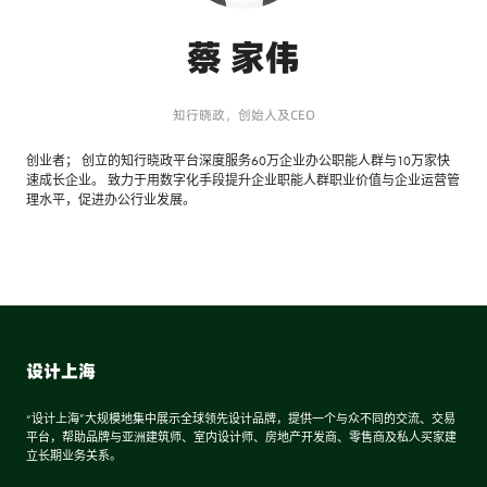
蔡 家伟
知行晓政，创始人及CEO
创业者； 创立的知行晓政平台深度服务60万企业办公职能人群与10万家快
速成长企业。 致力于用数字化手段提升企业职能人群职业价值与企业运营管
理水平，促进办公行业发展。
设计上海
“设计上海”大规模地集中展示全球领先设计品牌，提供一个与众不同的交流、交易
平台，帮助品牌与亚洲建筑师、室内设计师、房地产开发商、零售商及私人买家建
立长期业务关系。