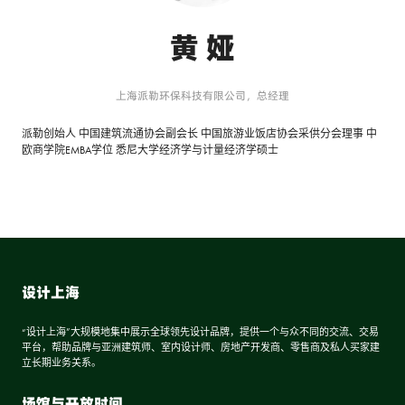
黄 娅
上海派勒环保科技有限公司，总经理
派勒创始人 中国建筑流通协会副会长 中国旅游业饭店协会采供分会理事 中
欧商学院EMBA学位 悉尼大学经济学与计量经济学硕士
设计上海
“设计上海”大规模地集中展示全球领先设计品牌，提供一个与众不同的交流、交易
平台，帮助品牌与亚洲建筑师、室内设计师、房地产开发商、零售商及私人买家建
立长期业务关系。
场馆与开放时间