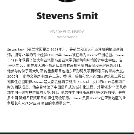
Stevens Smit
MVRDV 总监,
MVRDV
Netherlands
Steven Smit （荷兰埃因霍温,1958年），是荷兰和澳大利亚注册的执业建筑
师，拥有25年的专业经验O2019年,Steven被任命为MVRDV亚洲总监。Steven
于1994年获得了澳大利亚塔斯马尼亚大学的建筑和环境设计学士学位。自
1997年 起，他在澳大利亚悉尼从事具有高知名度的海滨和高层建筑项目。
他参与的位于澳大利亚 的重要项目包括东环形码头项目和悉尼的世界大厦。
2002年，史蒂文移居中国,在上海、香 港、成都和北京的国际建筑和工程公
司担任总监职位oSteven是大都会建筑事务所（OMA） 设计的CCTV总部项目
时的团队成员。他亲身体验了中国爆炸式的城市化进程，并带领多个 团队参
加中国一线客户群体的大型项目。他曾在中国多所高校担任客座教授，并在
多个国 际知名获奖项目中担任高级职务。Steven负责MVRDV在亚洲地区的业
务增长和MVRDV亚洲 项目的高质量交付。