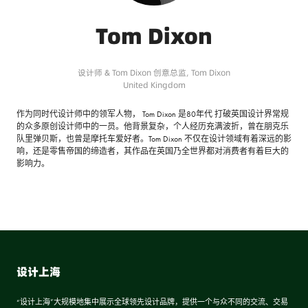
Tom Dixon
设计师 & Tom Dixon 创意总监,
Tom Dixon
United Kingdom
作为同时代设计师中的领军人物， Tom Dixon 是80年代 打破英国设计界常规
的众多原创设计师中的一员。他背景复杂，个人经历充满波折，曾在朋克乐
队里弹贝斯，也曾是摩托车爱好者。Tom Dixon 不仅在设计领域有着深远的影
响，还是零售帝国的缔造者，其作品在英国乃全世界都对消费者有着巨大的
影响力。
设计上海
“设计上海”大规模地集中展示全球领先设计品牌，提供一个与众不同的交流、交易