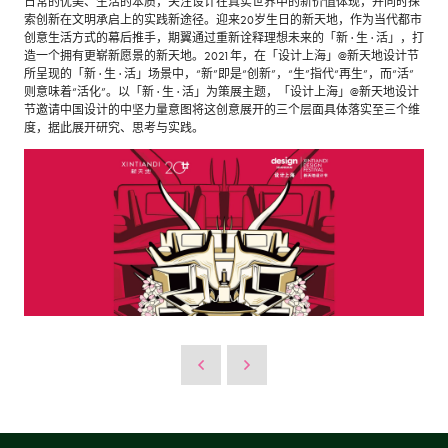
日常的优美、生活的本质，关注设计在真实世界中的新价值体现，并同时探
索创新在文明承启上的实践新途径。迎来20岁生日的新天地，作为当代都市
创意生活方式的幕后推手，期翼通过重新诠释理想未来的「新 · 生 · 活」，打
造一个拥有更崭新愿景的新天地。2021年，在「设计上海」@新天地设计节
所呈现的「新 · 生 · 活」场景中，“新”即是“创新”，“生”指代“再生”，而“活”
则意味着“活化”。以「新 · 生 · 活」为策展主题，「设计上海」@新天地设计
节邀请中国设计的中坚力量意图将这创意展开的三个层面具体落实至三个维
度，据此展开研究、思考与实践。