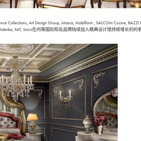
llections, Art Design Group, Masca, Mobilform , SALCOM Cucine, BAZZI In
REDAMENTI , Ciac, Malerba, SAT, Socci在内等国际知名品牌陆续加入