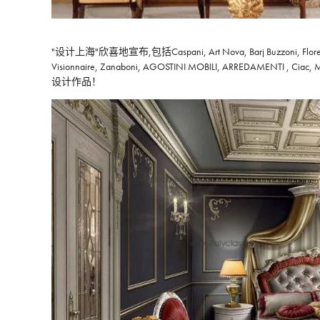
"设计上海"欣喜地宣布,包括Caspani, Art Nova, Barj Buzzoni, Florence Co
Visionnaire, Zanaboni, AGOSTINI MOBILI, AR
设计作品！