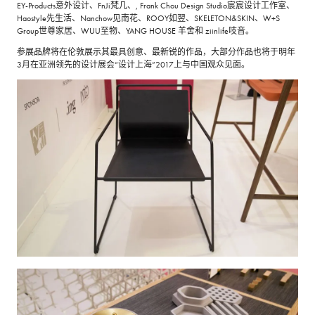
EY-Products意外设计、FnJi梵几、, Frank Chou Design Studio宸宸设计工作室、
Haostyle先生活、Nanchow见南花、ROOY如翌、SKELETON&SKIN、W+S
Group世尊家居、WUU至物、YANG HOUSE 羊舍和 ziinlife吱音。
参展品牌将在伦敦展示其最具创意、最新锐的作品，大部分作品也将于明年
3月在亚洲领先的设计展会“设计上海”2017上与中国观众见面。