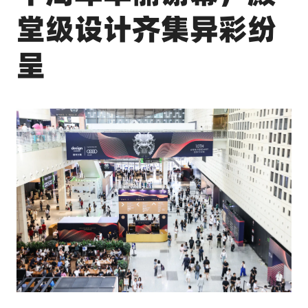
堂级设计齐集异彩纷
呈