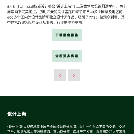
6月8-11日，亚洲权威设计盛会“设计上海”于上海世博展览馆圆满举行，为十
周年画下完美句点。历时四天的设计盛筵汇聚了来自40多个国家及地区的
600多个国内外设计品牌和独立设计师作品，吸引了77,254位观众到场，其
中包括超过75%的设计从业者，行业影响力空前。
下载展会报告
查看更多资讯
设计上海
“设计上海”大规模地集中展示全球领先设计品牌，提供一个与众不同的交流、交易
平台，帮助品牌与亚洲建筑师、室内设计师、房地产开发商、零售商及私人买家建