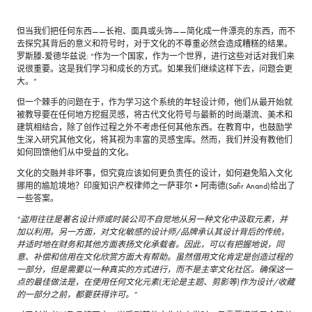
但当我们把任何东西——长袍、面具或头饰——简化成一件漂亮的东西，而不
去探究其背后的意义和符号时，对于文化的不尊重必然会造成糟糕的结果。
罗斯滕-爱德华兹说: “作为一个国家，作为一个世界，进行这些对话对我们来
说很重要。这是我们学习和成长的方式。如果我们继续这样下去，问题会更
大。”
但一个棘手的问题在于，作为学习这个系统的年轻设计师，他们从最开始就
被教导要在任何地方挖掘灵感，将古代文化符号与最新的时尚潮流、美术和
建筑相结合，除了创作过程之外不考虑任何其他东西。在教育中，也鼓励学
生深入研究其他文化，将其视为丰富的灵感宝库。然而，我们并没有教他们
如何回馈他们从中受益的文化。
文化的交融并非坏事，但究竟应该如何更负责任的设计，如何避免陷入文化
挪用的尴尬境地？印度知识产权律师之一萨菲尔•阿南德(Safir Anand)给出了
一些答案。
“盗用往往是著名设计师或时装公司不自觉地从另一种文化中汲取元素，并
加以利用。另一方面，对文化敏感的设计师/品牌承认其设计背后的传统，
并适时地在财务和其他方面表扬文化承载者。因此，可以有把握地说，同
意、补偿和信用在文化欣赏方面大有帮助。虽然借用文化肯定是创造过程的
一部分，但是需要以一种真实的方式进行，而不是主宰文化社区。确保这一
点的最佳做法是，在使用任何文化元素(无论是主题、剪影等)作为设计/收藏
的一部分之前，都要获得许可。”