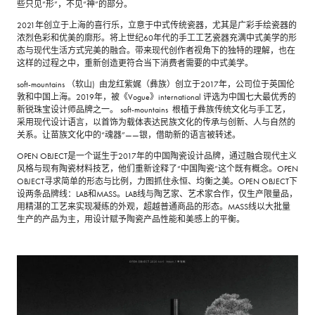
些只见“形”，不见“神”的部分。
2021年创立于上海的喜行乐，立意于中式传统瓷器，尤其是广彩手绘瓷器的
浓烈色彩和优美的廓形。将上世纪60年代的手工工艺瓷器充满中式美学的形
态与现代生活方式完美的融合。带来现代创作者视角下的独特的理解，也在
这样的过程之中，重新创造更符合当下消费者需要的中式美学。
soft-mountains （软山) 由龙红紫娓（彝族）创立于2017年，公司位于英国伦
敦和中国上海。2019年，被《Vogue》international 评选为中国七大最优秀的
新锐珠宝设计师品牌之一。 soft-mountains 根植于彝族传统文化与手工艺，
采用现代设计语言，以首饰为载体表达民族文化的传承与创新、人与自然的
关系。让苗族文化中的“魂器”——银，借助新的语言被转述。
OPEN OBJECT是一个诞生于2017年的中国陶瓷设计品牌，通过融合现代主义
风格与现有陶瓷材料技艺，他们重新诠释了“中国陶瓷”这个既有概念。OPEN
OBJECT寻求简单的形态与比例，力图抓住永恒、均衡之美。OPEN OBJECT下
设两条品牌线：LAB和MASS。LAB线与陶艺家、艺术家合作，仅生产限量品，
用精湛的工艺来实现凝练的外观，超越普通商品的形态。MASS线以大批量
生产的产品为主，用设计赋予陶瓷产品性能和美感上的平衡。