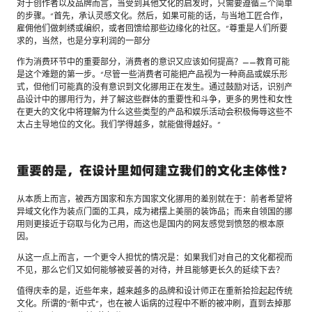
对于创作者以及品牌而言，当受到其他文化的启发时，只需要遵循三个简单
的步骤。“首先，承认灵感文化。然后，如果可能的话，与当地工匠合作，
雇佣他们做刺绣或编织，或者回馈给那些边缘化的社区。”尊重是人们所要
求的，当然，也是分享利润的一部分
作为消费环节中的重要部分，消费者的意识又应该如何提高？——教育可能
是这个难题的第一步。“尽管一些消费者可能把产品视为一种商品或娱乐形
式，但他们可能真的没有意识到文化挪用正在发生。通过鼓励对话，识别产
品设计中的挪用行为，并了解这些群体的重要性和斗争，更多的男性和女性
在更大的文化中将理解为什么这些类型的产品和娱乐活动会积极侮辱这些不
太占主导地位的文化。我们学得越多，就能做得越好。”
重要的是，在设计里如何建立我们的文化主体性？
从本质上而言，被西方国家和东方国家文化挪用的差别就在于：前者希望将
异域文化作为装点门面的工具，成为裙摆上美丽的装饰品；而来自领国的挪
用则更接近于窃取与化为己用，而这也是国内的网友感觉到愤怒的根本原
因。
从这一点上而言，一个更令人担忧的情况是：如果我们对自己的文化都视而
不见，那么它们又如何能够被妥善的对待，并且能够更长久的延续下去？
值得庆幸的是，近些年来，越来越多的品牌和设计师正在重新拾捡起起传统
文化。所谓的“新中式”，也在被人诟病的过程中不断的被冲刷，直到去掉那