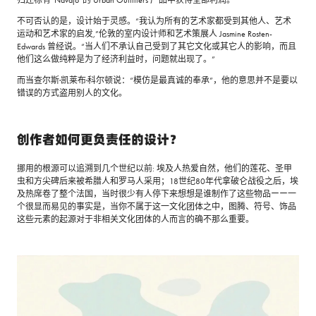
归还标有“Navajo”的 Urban Outfitters 产品中获得全部利润。
不可否认的是，设计始于灵感。“我认为所有的艺术家都受到其他人、艺术
运动和艺术家的启发,”伦敦的室内设计师和艺术策展人 Jasmine Rosten-
Edwards 曾经说。“当人们不承认自己受到了其它文化或其它人的影响，而且
他们这么做纯粹是为了经济利益时，问题就出现了。”
而当查尔斯·凯莱布·科尔顿说：“模仿是最真诚的奉承”，他的意思并不是要以
错误的方式盗用别人的文化。
创作者如何更负责任的设计？
挪用的根源可以追溯到几个世纪以前: 埃及人热爱自然，他们的莲花、圣甲
虫和方尖碑后来被希腊人和罗马人采用；18世纪80年代拿破仑战役之后，埃
及热席卷了整个法国，当时很少有人停下来想想是谁制作了这些物品ーー一
个很显而易见的事实是，当你不属于这一文化团体之中，图腾、符号、饰品
这些元素的起源对于非相关文化团体的人而言的确不那么重要。