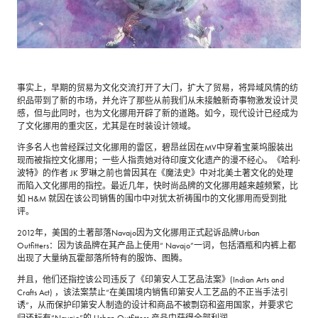
事实上，早期的贸易为文化交流打开了大门，扩大了贸易，将异域风情的纺
织品带到了新的市场，并允许了那些从前我们从未接触新奇事物激发设计灵
感，但与此同时，也为文化挪用开辟了新的道路。如今，现代设计已经成为
了文化挪用的重灾区，尤其是在时装设计领域。
许多名人也曾经踩过文化挪用的雷区，碧昂丝因在MV中穿着宝莱坞服装出
现而被指控文化挪用；一些人指责她对待印度文化遗产的漫不经心。《哈利·
波特》的作者 JK 罗琳之前也曾因其在《魔法史》中对北美土著文化的处理
而陷入文化挪用的指控。最近几年，快时尚品牌的文化挪用越来越频繁，比
如 H&M 就因在该公司销售的围巾中对犹太祈祷围巾的文化挪用而受到批
评。
2012年，美国的土著部落Navajo因为文化挪用正式起诉品牌Urban
Outfitters：因为该品牌在其产品上使用“ Navajo”一词，包括酒瓶和内裤上都
出现了大量纳瓦霍部落所特有的服饰、图腾。
并且，他们还指控该公司违反了《印第安人工艺品法案》(Indian Arts and
Crafts Act) ，该法案禁止“在美国境内销售印第安人工艺品的不正当手法引
诱”，从而保护印第安人制造的设计和商品不被剽窃和盗用国家，并要求它