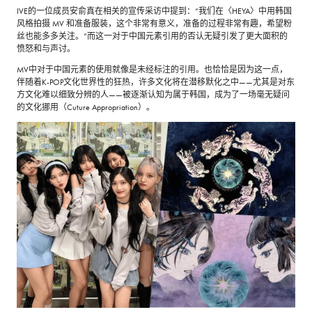
IVE的一位成员安俞真在相关的宣传采访中提到：“我们在〈HEYA〉中用韩国
风格拍摄 MV 和准备服装，这个非常有意义，准备的过程非常有趣，希望粉
丝也能多多关注。”而这一对于中国元素引用的否认无疑引发了更大面积的
愤怒和与声讨。
MV中对于中国元素的使用就像是未经标注的引用。也恰恰是因为这一点，
伴随着K-POP文化世界性的狂热，许多文化将在潜移默化之中——尤其是对东
方文化难以细致分辨的人——被逐渐认知为属于韩国，成为了一场毫无疑问
的文化挪用（Cuture Appropriation）。