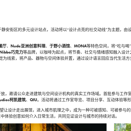
ity将通过分布于静安街区的多元设计站点，活动将以“设计点亮的社交动线”为主题，由
利餐厅
、
Nude亚洲创意料理
、
于野小酒馆
、
MONA
等特色空间，将“吃与喝
Nibbo巧克力
等品牌，以咖啡为起点，将节奏、社交与情绪感知融入设计
觉为线索，将产品、器物与空间体验并置，通过设计语言回应当代生活方
公众开放，邀请公众走进建筑与空间设计机构的真实工作场域。首批参与工作
studios柯凯建筑
、
QIU
。活动将通过工作室导览、项目分享、互动体验等
实交流。项目希望让设计走出展馆，进入城市肌理之中，成为一种可被感知、可被参与
区中体验创意如何介入日常生活，共同见证设计与城市的持续对话。