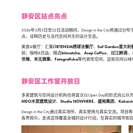
静安区站点亮点
2026年3月5日至22日活动期间，Design in the C
点，诠释历史与当代空间共生的设计生态。
美食&餐厅：汇集
ŌRTENSIA绣球法餐厅
、
Sof Garden意大
验；咖啡&饮品：精选
bitmatcha
、
Asap Coffee
、
过江醉酒
、
世楷
、
本无雅集
、
Fotografiska
等代表性空间，这些空间以味
静安区工作室开放日
多家建筑与空间设计机构也将首次以Open Day的形式向
MDO木君建筑设计
、
Studio NOWHERE
、
盛裕集团
、
Kokai
Design in the City通过真实场所、真实使用与真
各界观众，走进这场覆盖全城的设计行动，在真实的城市街