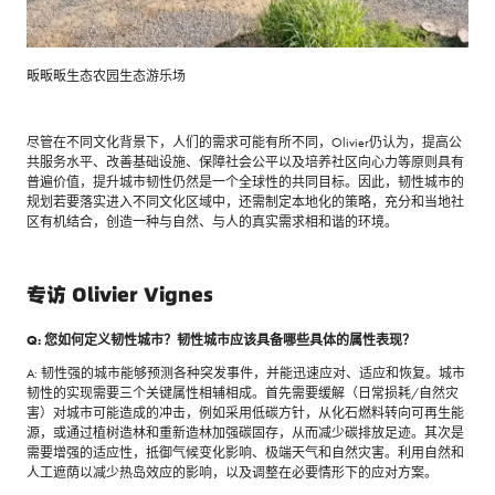
畈畈畈生态农园生态游乐场
尽管在不同文化背景下，人们的需求可能有所不同，Olivier仍认为，提高公
共服务水平、改善基础设施、保障社会公平以及培养社区向心力等原则具有
普遍价值，提升城市韧性仍然是一个全球性的共同目标。因此，韧性城市的
规划若要落实进入不同文化区域中，还需制定本地化的策略，充分和当地社
区有机结合，创造一种与自然、与人的真实需求相和谐的环境。
专访 Olivier Vignes
Q: 您如何定义韧性城市？韧性城市应该具备哪些具体的属性表现？
A: 韧性强的城市能够预测各种突发事件，并能迅速应对、适应和恢复。城市
韧性的实现需要三个关键属性相辅相成。首先需要缓解（日常损耗/自然灾
害）对城市可能造成的冲击，例如采用低碳方针，从化石燃料转向可再生能
源，或通过植树造林和重新造林加强碳固存，从而减少碳排放足迹。其次是
需要增强的适应性，抵御气候变化影响、极端天气和自然灾害。利用自然和
人工遮荫以减少热岛效应的影响，以及调整在必要情形下的应对方案。