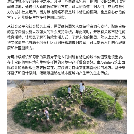
适应性城市设计的重中之重。其中一些关键点包括，提供广泛的公共开放空
间与绿地，通过引入新的低碳出行方式，可以使街道回归人们，成为有吸引
力的城市社交场所。因为绿地网络不仅是城市韧性的框架，也是身心疗愈的
空间，还能够使生物多样性回归城市。
从社会公平和社会服务上看，需要确保弱势人群获得资源和支持，配备良好
的医疗保健设施以及强大的社会支持系统，与此同时，开展有关城市韧性的
教育活动，让居民了解可持续生活方式，了解未来的挑战。除以上之外，保
护文化遗产也有助于培养社区认同感和城市归属感，可以提高人们的心理健
康和社区凝聚力。
对可持续知识和习惯的教育对于让人们围绕有韧性的城市价值观也很重要。
在丰富的植物环境和生物多样性的环境中这样做会更好。由Archiland筑土国
际设计的畈畈畈生态农园是在北京获得可持续文化丰富经验的地方。基于循
环经济和设计原则，畈畈畈能够在城市区域内产生新的生态传统。