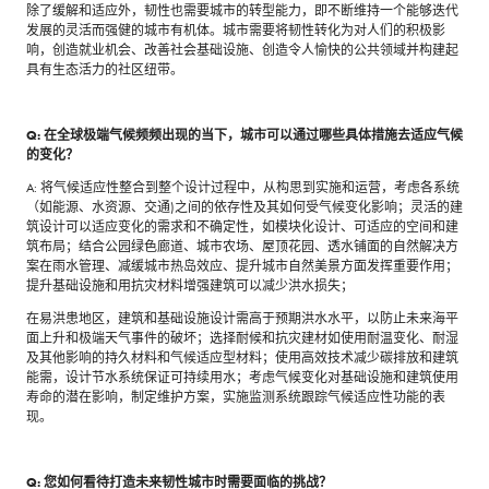
除了缓解和适应外，韧性也需要城市的转型能力，即不断维持一个能够迭代
发展的灵活而强健的城市有机体。城市需要将韧性转化为对人们的积极影
响，创造就业机会、改善社会基础设施、创造令人愉快的公共领域并构建起
具有生态活力的社区纽带。
Q: 在全球极端气候频频出现的当下，城市可以通过哪些具体措施去适应气候
的变化？
A: 将气候适应性整合到整个设计过程中，从构思到实施和运营，考虑各系统
（如能源、水资源、交通)之间的依存性及其如何受气候变化影响；灵活的建
筑设计可以适应变化的需求和不确定性，如模块化设计、可适应的空间和建
筑布局；结合公园绿色廊道、城市农场、屋顶花园、透水铺面的自然解决方
案在雨水管理、减缓城市热岛效应、提升城市自然美景方面发挥重要作用；
提升基础设施和用抗灾材料增强建筑可以减少洪水损失；
在易洪患地区，建筑和基础设施设计需高于预期洪水水平，以防止未来海平
面上升和极端天气事件的破坏；选择耐候和抗灾建材如使用耐温变化、耐湿
及其他影响的持久材料和气候适应型材料；使用高效技术减少碳排放和建筑
能需，设计节水系统保证可持续用水；考虑气候变化对基础设施和建筑使用
寿命的潜在影响，制定维护方案，实施监测系统跟踪气候适应性功能的表
现。
Q: 您如何看待打造未来韧性城市时需要面临的挑战？