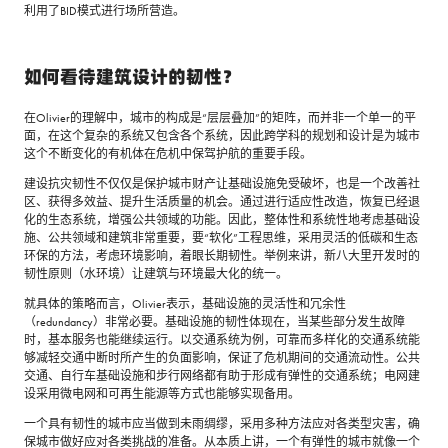
利用了BID模式进行场所营造。
如何看待建筑设计的韧性？
在Olivier的理解中，城市的构成是“层层叠加”的矩阵，而并非一个单一的平
面，在这个复杂的系统又包含各个系统，因此跨学科的规划和设计是为城市
这个不断变化的有机体在危机中保驾护航的重要手段。
建设抗灾韧性不仅仅是保护城市财产让基础设施免受破坏，也是一个改善社
区、获得多效益、提升生活质量的机会。通过进行适应性改造，恢复已经退
化的生态系统，增强公共领域的功能。因此，整体性和系统性地考虑基础设
施、公共领域和建筑非常重要，要“软化”工程思维，采用灵活的低碳和生态
环保的方法，考虑环境影响，着眼长期韧性。举例来讲，新八大里开发时的
韧性原则（水环境）让建筑与环境最大化的统一。
就具体的策略而言，Olivier表示，基础设施的灵活性和冗余性
（redundancy）非常必要。基础设施的韧性体现在，当某些部分发生故障
时，基本服务也能继续运行。以交通系统为例，可靠而多样化的交通系统能
够减轻交通中断时所产生的负面影响，保证了危机期间的交通流动性。公共
交通、自行车基础设施和步行网络都有助于形成有弹性的交通系统；电网建
设采用微电网和可再生能源等方式也能够实现备用。
一个具有韧性的城市应当做到未雨绸缪，采用多种方法应对各类型灾害，确
保城市做好应对各类挑战的准备。从本质上讲，一个有弹性的城市就像一个