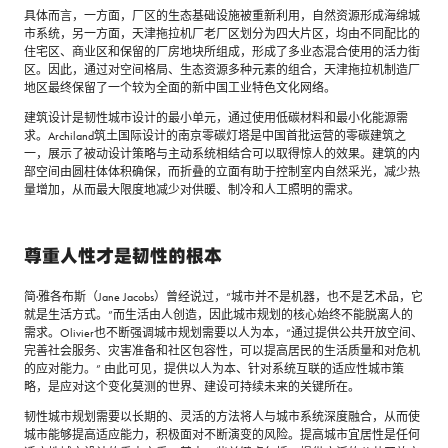
具体而言，一方面，厂区的生态基础设施被重新利用，自然资源形成海绵城
市系统，另一方面，天津拖拉机厂老厂区划分为四大片区，均由不同配比的
住宅区、商业区和保留的厂房地块所组成，形成了多业态混合使用的活力街
区。因此，通过对空间格局、生态资源多种元素的组合，天津拖拉机制造厂
地区最终保留了一个较为全面的新中国工业特色文化网络。
建筑设计是韧性城市设计的最小单元，通过使用低碳材料和最小化能源需
求。Archiland筑土国际设计的南京零碳灯塔是中国首批运营的零碳建筑之
一，展示了被动设计策略与主动系统相结合可以取得惊人的效果。建筑的内
部空间由圆柱体体积确保，而折叠的立面有助于控制室内自然采光，减少热
量增加，从而最大限度地减少对供暖、制冷和人工照明的需求。
尊重人性才是韧性的根本
简·雅各布斯（Jane Jacobs）曾经说过，“城市并不是机器，也不是艺术品，它
就是生活方式。”而生活由人创造，因此城市规划的核心始终不能脱离人的
需求。Olivier也不断强调城市规划需要以人为本，“通过提供公共开放空间、
完善社会服务、灾害准备和社区包容性，可以提高居民的生活质量和对危机
的应对能力。” 由此可见，提供以人为本、针对系统互联的适应性城市策
略，是应对这个变化莫测的世界、建设可持续未来的关键所在。
韧性城市规划需要以长期的、灵活的方法将人与城市系统深度融合，从而使
城市能够提高适应能力，积极面对不断演变的风险。提高城市宜居性是任何