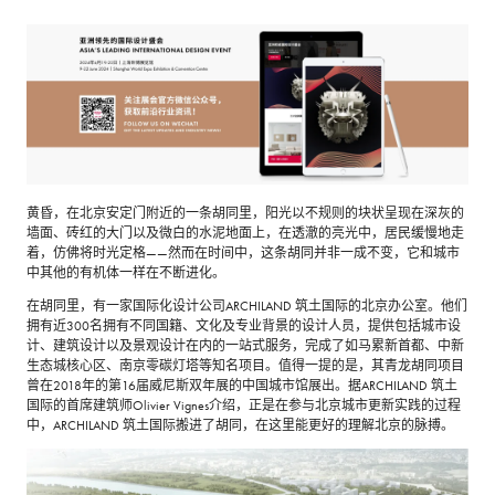
黄昏，在北京安定门附近的一条胡同里，阳光以不规则的块状呈现在深灰的
墙面、砖红的大门以及微白的水泥地面上，在透澈的亮光中，居民缓慢地走
着，仿佛将时光定格——然而在时间中，这条胡同并非一成不变，它和城市
中其他的有机体一样在不断进化。
在胡同里，有一家国际化设计公司ARCHILAND 筑土国际的北京办公室。他们
拥有近300名拥有不同国籍、文化及专业背景的设计人员，提供包括城市设
计、建筑设计以及景观设计在内的一站式服务，完成了如马累新首都、中新
生态城核心区、南京零碳灯塔等知名项目。值得一提的是，其青龙胡同项目
曾在2018年的第16届威尼斯双年展的中国城市馆展出。据ARCHILAND 筑土
国际的首席建筑师Olivier Vignes介绍，正是在参与北京城市更新实践的过程
中，ARCHILAND 筑土国际搬进了胡同，在这里能更好的理解北京的脉搏。