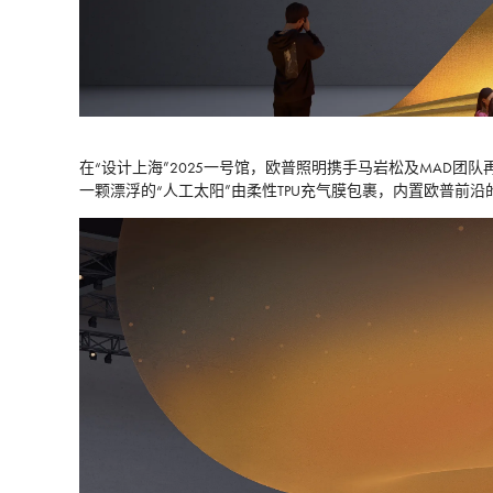
在“设计上海”2025一号馆，欧普照明携手马岩松及MAD
一颗漂浮的“人工太阳”由柔性TPU充气膜包裹，内置欧普前