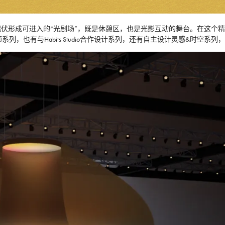
伏形成可进入的“光剧场”，既是休憩区，也是光影互动的舞台。在这个
师系列，也有与Habits Studio合作设计系列，还有自主设计灵感&时空