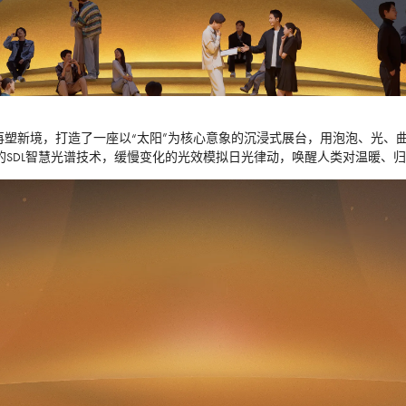
团队再塑新境，打造了一座以“太阳”为核心意象的沉浸式展台，用泡泡、光
沿的SDL智慧光谱技术，缓慢变化的光效模拟日光律动，唤醒人类对温暖、