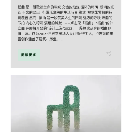
插曲 是一段歌颂生命的咏叹 交错的灿烂 循环的晦明 瞬间的光
芒 不舍的淡出 行军乐章般的生活节奏 骤然 被慌张零散的转
调覆盖 然而 插曲 是一段赞美人生的回响 远方的呼唤 浩瀚的
节拍 内心的哼唧 满足的缄默 ——卢志荣「插曲」 “插曲”的外
立面 在即将开幕的“设计上海”2023，一段静谧从容的插曲即
将上演。作为2015“世界杰出华人设计师”得奖人，卢志荣的丰
富创作涵盖了建筑、雕塑、 ...
阅读更多